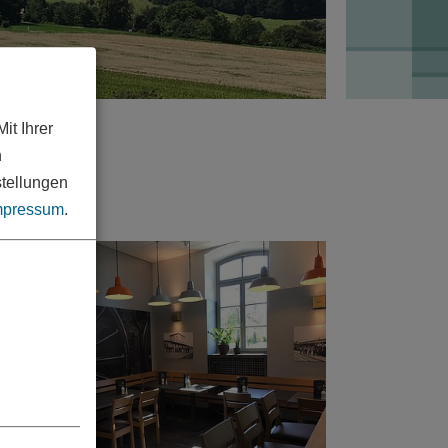
it Ihrer
n
stellungen
mpressum
.