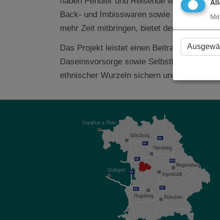
haben Pendler und Reisende wieder die Mög
Al
Back- und Imbisswaren sowie kalten und wa
Mit
mehr Zeit mitbringen, bietet der Cafe-Berei
Ausgewäh
Das Projekt leistet einen Beitrag zum
LES-E
Daseinsvorsorge sowie Selbstbestimmung f
ethnischer Wurzeln sichern und ausbauen.