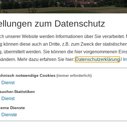
ellungen zum Datenschutz
 unserer Website werden Informationen über Sie verarbeitet. M
 können diese auch an Dritte, z.B. zum Zweck der statistische
, übermittelt werden. Sie können die hier vorgenommenen Ein
bändern.
Mehr dazu erfahren Sie hier:
Datenschutzerklärung
/
I
V.
chnisch notwendige Cookies
(immer erforderlich)
o
1
Dienst
sucher-Statistiken
1
Dienst
choss des Weißenburger Bahnhofs ein Cafe mit Kiosk
terne Dienste
etrieben wird. Menschen mit und ohne Behinderung
3
Dienste
gegnen und miteinander arbeiten. Seit April 2017