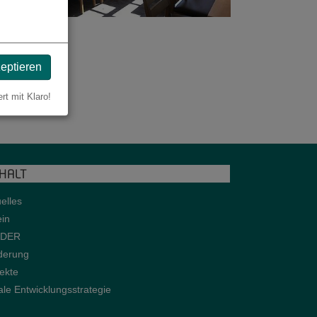
zeptieren
ert mit Klaro!
NHALT
elles
ein
ADER
derung
ekte
le Entwicklungsstrategie