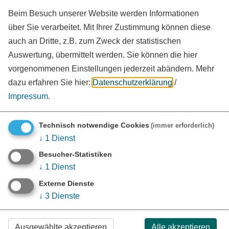
Das Projekt leistet einen Beitrag zum
LES-Entwicklungsziel 2
:
Beim Besuch unserer Website werden Informationen
Lebensqualität und Daseinsvorsorge sowie Selbstbestimmung
über Sie verarbeitet. Mit Ihrer Zustimmung können diese
für Menschen unterschiedlicher Altersgruppen und ethnischer
auch an Dritte, z.B. zum Zweck der statistischen
Wurzeln sichern und ausbauen.
Auswertung, übermittelt werden. Sie können die hier
vorgenommenen Einstellungen jederzeit abändern.
Mehr
dazu erfahren Sie hier:
Datenschutzerklärung
/
Impressum
.
Technisch notwendige Cookies
(immer erforderlich)
↓
1
Dienst
Besucher-Statistiken
↓
1
Dienst
Externe Dienste
↓
3
Dienste
Ausgewählte akzeptieren
Alle akzeptieren
KONTAKT